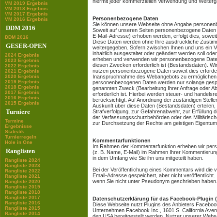
hiermit jeder kommerziellen Verwendung und Weiterg
VM 2019 Ergebnis
VM 2018 Ergebnis
VM 2017 Ergebnis
Personenbezogene Daten
VM 2016 Ergebnis
Sie können unsere Webseite ohne Angabe personen
DDM 2016
Soweit auf unseren Seiten personenbezogene Daten 
E-Mail-Adresse) erhoben werden, erfolgt dies, soweit m
DDM 2016
Diese Daten werden ohne Ihre ausdrückliche Zustimm
GESER-OPEN
weitergegeben. Sofern zwischen Ihnen und uns ein Ve
inhaltlich ausgestaltet oder geändert werden soll oder
2024 Ergebnis
erheben und verwenden wir personenbezogene Daten
2023 Ergebnis
diesen Zwecken erforderlich ist (Bestandsdaten). Wi
2022 Ergebnis
nutzen personenbezogene Daten soweit dies erforderl
2021 Ergebnis
2020 Ergebnis
Inanspruchnahme des Webangebots zu ermöglichen 
2019 Ergebnis
personenbezogenen Daten werden nur solange gespei
2018 Ergebnis
genannten Zweck (Bearbeitung Ihrer Anfrage oder Ab
2017 Ergebnis
erforderlich ist. Hierbei werden steuer- und handels
2016 Ergebnis
berücksichtigt. Auf Anordnung der zuständigen Stellen 
2015 Ergebnis
Auskunft über diese Daten (Bestandsdaten) erteilen,
Turniere
Strafverfolgung, zur Gefahrenabwehr, zur Erfüllung 
der Verfassungsschutzbehörden oder des Militärisc
Termine
zur Durchsetzung der Rechte am geistigen Eigentum e
Ergebnisse
Statistik
Turnierregeln
Kommentarfunktionen
Hole in One
Im Rahmen der Kommentarfunktion erheben wir pe
Ranglisten
(z. B. Name, E-Mail) im Rahmen Ihrer Kommentierung
in dem Umfang wie Sie ihn uns mitgeteilt haben.
Rangliste 2024
Rangliste 2023
Bei der Veröffentlichung eines Kommentars wird die
Rangliste 2022
Email-Adresse gespeichert, aber nicht veröffentlicht. 
Rangliste 2021
wenn Sie nicht unter Pseudonym geschrieben haben
Rangliste 2020
Rangliste 2019
Rangliste 2018
Rangliste 2017
Datenschutzerklärung für das Facebook-Plugin („
Rangliste 2016
Diese Webseite nutzt Plugins des Anbieters Facebo
Rangliste 2015
Unternehmen Facebook Inc., 1601 S. California Avenu
Rangliste 2014
den USA bereitgestellt werden. Nutzer unserer Webse