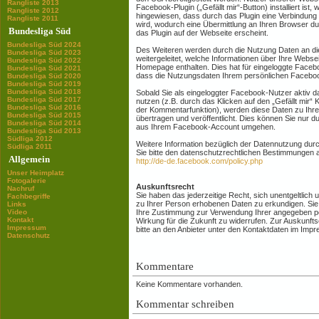
Rangliste 2013
Facebook-Plugin („Gefällt mir“-Button) installiert ist,
Rangliste 2012
hingewiesen, dass durch das Plugin eine Verbindun
Rangliste 2011
wird, wodurch eine Übermittlung an Ihren Browser du
Bundesliga Süd
das Plugin auf der Webseite erscheint.
Bundesliga Süd 2024
Des Weiteren werden durch die Nutzung Daten an d
Bundesliga Süd 2023
weitergeleitet, welche Informationen über Ihre Webs
Bundesliga Süd 2022
Homepage enthalten. Dies hat für eingeloggte Faceb
Bundesliga Süd 2021
dass die Nutzungsdaten Ihrem persönlichen Facebo
Bundesliga Süd 2020
Bundesliga Süd 2019
Bundesliga Süd 2018
Sobald Sie als eingeloggter Facebook-Nutzer aktiv 
Bundesliga Süd 2017
nutzen (z.B. durch das Klicken auf den „Gefällt mir“
Bundesliga Süd 2016
der Kommentarfunktion), werden diese Daten zu Ih
Bundesliga Süd 2015
übertragen und veröffentlicht. Dies können Sie nur 
Bundesliga Süd 2014
aus Ihrem Facebook-Account umgehen.
Bundesliga Süd 2013
Südliga 2012
Weitere Information bezüglich der Datennutzung d
Südliga 2011
Sie bitte den datenschutzrechtlichen Bestimmungen 
Allgemein
http://de-de.facebook.com/policy.php
Unser Heimplatz
Fotogalerie
Auskunftsrecht
Nachruf
Sie haben das jederzeitige Recht, sich unentgeltlich 
Fachbegriffe
zu Ihrer Person erhobenen Daten zu erkundigen. Sie 
Links
Video
Ihre Zustimmung zur Verwendung Ihrer angegeben pe
Kontakt
Wirkung für die Zukunft zu widerrufen. Zur Auskunfts
Impressum
bitte an den Anbieter unter den Kontaktdaten im Imp
Datenschutz
Kommentare
Keine Kommentare vorhanden.
Kommentar schreiben