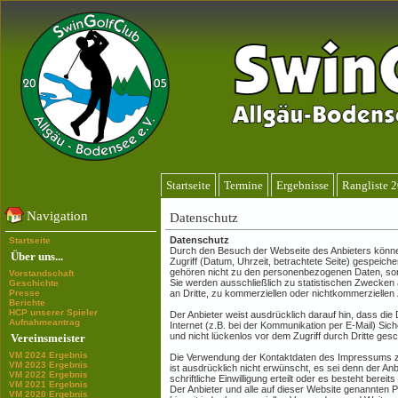
Startseite
Termine
Ergebnisse
Rangliste 
Navigation
Datenschutz
Datenschutz
Startseite
Durch den Besuch der Webseite des Anbieters könne
Über uns...
Zugriff (Datum, Uhrzeit, betrachtete Seite) gespeich
gehören nicht zu den personenbezogenen Daten, son
Vorstandschaft
Sie werden ausschließlich zu statistischen Zwecken
Geschichte
Presse
an Dritte, zu kommerziellen oder nichtkommerziellen Z
Berichte
HCP unserer Spieler
Der Anbieter weist ausdrücklich darauf hin, dass di
Aufnahmeantrag
Internet (z.B. bei der Kommunikation per E-Mail) Sic
und nicht lückenlos vor dem Zugriff durch Dritte ges
Vereinsmeister
VM 2024 Ergebnis
Die Verwendung der Kontaktdaten des Impressums 
VM 2023 Ergebnis
ist ausdrücklich nicht erwünscht, es sei denn der Anb
VM 2022 Ergebnis
schriftliche Einwilligung erteilt oder es besteht bere
VM 2021 Ergebnis
Der Anbieter und alle auf dieser Website genannten
VM 2020 Ergebnis