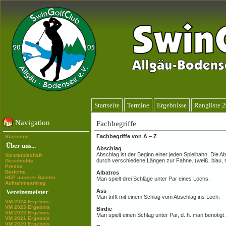
Startseite
Termine
Ergebnisse
Rangliste 
Navigation
Fachbegriffe
Fachbegriffe von A – Z
Startseite
Über uns...
Abschlag
Abschlag ist der Beginn einer jeden Spielbahn. Die A
Vorstandschaft
durch verschiedene Längen zur Fahne. (weiß, blau, r
Geschichte
Presse
Berichte
Albatros
HCP unserer Spieler
Man spielt drei Schläge unter Par eines Lochs.
Aufnahmeantrag
Ass
Vereinsmeister
Man trifft mit einem Schlag vom Abschlag ins Loch.
VM 2024 Ergebnis
VM 2023 Ergebnis
Birdie
VM 2022 Ergebnis
Man spielt einen Schlag unter Par, d. h. man benötigt z
VM 2021 Ergebnis
VM 2020 Ergebnis