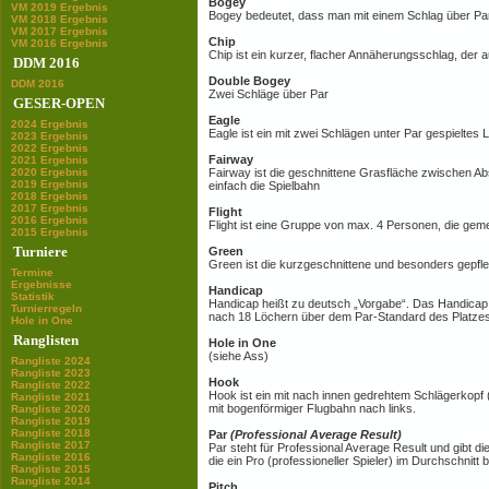
Bogey
VM 2019 Ergebnis
Bogey bedeutet, dass man mit einem Schlag über Par
VM 2018 Ergebnis
VM 2017 Ergebnis
Chip
VM 2016 Ergebnis
Chip ist ein kurzer, flacher Annäherungsschlag, der a
DDM 2016
Double Bogey
DDM 2016
Zwei Schläge über Par
GESER-OPEN
Eagle
2024 Ergebnis
Eagle ist ein mit zwei Schlägen unter Par gespieltes 
2023 Ergebnis
2022 Ergebnis
Fairway
2021 Ergebnis
2020 Ergebnis
Fairway ist die geschnittene Grasfläche zwischen A
2019 Ergebnis
einfach die Spielbahn
2018 Ergebnis
2017 Ergebnis
Flight
2016 Ergebnis
Flight ist eine Gruppe von max. 4 Personen, die gem
2015 Ergebnis
Turniere
Green
Green ist die kurzgeschnittene und besonders gepfl
Termine
Ergebnisse
Handicap
Statistik
Handicap heißt zu deutsch „Vorgabe“. Das Handicap 
Turnierregeln
nach 18 Löchern über dem Par-Standard des Platzes 
Hole in One
Ranglisten
Hole in One
(siehe Ass)
Rangliste 2024
Rangliste 2023
Hook
Rangliste 2022
Hook ist ein mit nach innen gedrehtem Schlägerkopf
Rangliste 2021
mit bogenförmiger Flugbahn nach links.
Rangliste 2020
Rangliste 2019
Rangliste 2018
Par
(Professional Average Result)
Rangliste 2017
Par steht für Professional Average Result und gibt di
Rangliste 2016
die ein Pro (professioneller Spieler) im Durchschnitt
Rangliste 2015
Rangliste 2014
Pitch