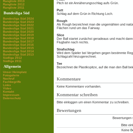
Rangliste 2013
Pitch ist ein Annäherungsschlag aufs Grün.
Rangliste 2012
Rangliste 2011
Putt
Bundesliga Süd
Schlag auf dem Grün in Richtung Loch.
Bundesliga Süd 2024
Rough
Bundesliga Süd 2023
Als Rough bezeichnet man die ungemähten und natü
Bundesliga Süd 2022
Flächen rund um das Fairway.
Bundesliga Süd 2021
Bundesliga Süd 2020
Bundesliga Süd 2019
Slice
Bundesliga Süd 2018
Der Ball startet zunächst geradeaus und macht dann
Bundesliga Süd 2017
Flugbahn nach rechts.
Bundesliga Süd 2016
Bundesliga Süd 2015
Strafschlag
Bundesliga Süd 2014
Wird dem Spieler bei Vergehen gegen bestimmte Rege
Bundesliga Süd 2013
Schlagzahl hinzugerechnet.
Südliga 2012
Südliga 2011
Tee
Allgemein
Bezeichnet die Plastikspitze, auf die man den Ball be
Unser Heimplatz
Fotogalerie
Kommentare
Nachruf
Fachbegriffe
Links
Keine Kommentare vorhanden.
Video
Kontakt
Kommentar schreiben
Impressum
Datenschutz
Bitte einloggen um einen Kommentar zu schreiben.
Bewertungen
Bewertungen si
Bitte ei
Keine B