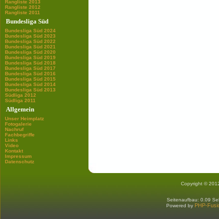
Rangliste 2013
Rangliste 2012
Rangliste 2011
Bundesliga Süd
Bundesliga Süd 2024
Bundesliga Süd 2023
Bundesliga Süd 2022
Bundesliga Süd 2021
Bundesliga Süd 2020
Bundesliga Süd 2019
Bundesliga Süd 2018
Bundesliga Süd 2017
Bundesliga Süd 2016
Bundesliga Süd 2015
Bundesliga Süd 2014
Bundesliga Süd 2013
Südliga 2012
Südliga 2011
Allgemein
Unser Heimplatz
Fotogalerie
Nachruf
Fachbegriffe
Links
Video
Kontakt
Impressum
Datenschutz
Copyright © 201
Seitenaufbau: 0.09 S
PHP-Fusi
Powered by