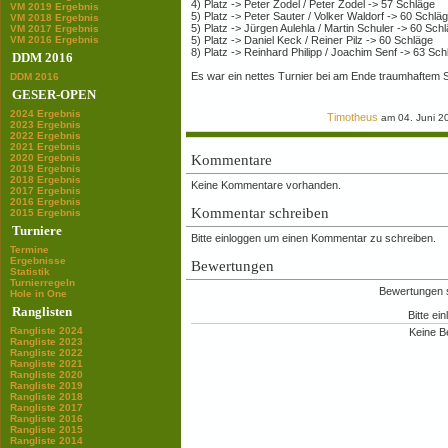
4) Platz -> Peter Zodel / Peter Zodel -> 57 Schläge
VM 2019 Ergebnis
5) Platz -> Peter Sauter / Volker Waldorf -> 60 Schlä
VM 2018 Ergebnis
5) Platz -> Jürgen Aulehla / Martin Schuler -> 60 Sch
VM 2017 Ergebnis
VM 2016 Ergebnis
5) Platz -> Daniel Keck / Reiner Pilz -> 60 Schläge
8) Platz -> Reinhard Philipp / Joachim Senf -> 63 Sch
DDM 2016
Es war ein nettes Turnier bei am Ende traumhaftem 
DDM 2016
GESER-OPEN
2024 Ergebnis
Timotheus
am 04. Juni 2
2023 Ergebnis
2022 Ergebnis
2021 Ergebnis
2020 Ergebnis
Kommentare
2019 Ergebnis
2018 Ergebnis
Keine Kommentare vorhanden.
2017 Ergebnis
2016 Ergebnis
Kommentar schreiben
2015 Ergebnis
Turniere
Bitte einloggen um einen Kommentar zu schreiben.
Termine
Ergebnisse
Bewertungen
Statistik
Turnierregeln
Bewertungen si
Hole in One
Ranglisten
Bitte ei
Rangliste 2024
Keine B
Rangliste 2023
Rangliste 2022
Rangliste 2021
Rangliste 2020
Rangliste 2019
Rangliste 2018
Rangliste 2017
Rangliste 2016
Rangliste 2015
Rangliste 2014