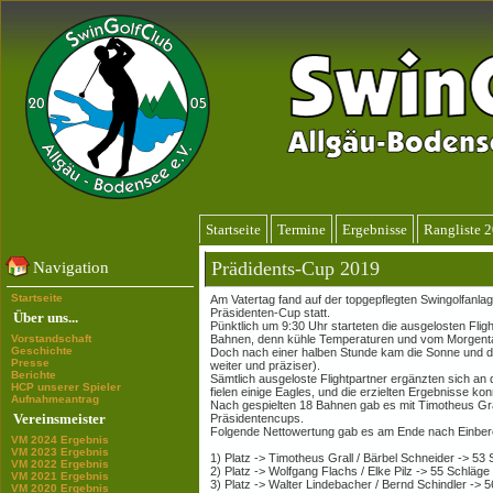
Startseite
Termine
Ergebnisse
Rangliste 
Prädidents-Cup 2019
Navigation
Startseite
Am Vatertag fand auf der topgepflegten Swingolfanl
Präsidenten-Cup statt.
Über uns...
Pünktlich um 9:30 Uhr starteten die ausgelosten Flig
Vorstandschaft
Bahnen, denn kühle Temperaturen und vom Morgenta
Geschichte
Doch nach einer halben Stunde kam die Sonne und d
Presse
weiter und präziser).
Berichte
Sämtlich ausgeloste Flightpartner ergänzten sich an 
HCP unserer Spieler
fielen einige Eagles, und die erzielten Ergebnisse ko
Aufnahmeantrag
Nach gespielten 18 Bahnen gab es mit Timotheus Gra
Vereinsmeister
Präsidentencups.
Folgende Nettowertung gab es am Ende nach Einbere
VM 2024 Ergebnis
VM 2023 Ergebnis
1) Platz -> Timotheus Grall / Bärbel Schneider -> 53
VM 2022 Ergebnis
2) Platz -> Wolfgang Flachs / Elke Pilz -> 55 Schläge
VM 2021 Ergebnis
3) Platz -> Walter Lindebacher / Bernd Schindler -> 
VM 2020 Ergebnis